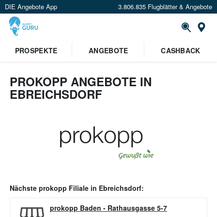
DIE Angebote App
3.806.835 Flugblätter & Angebote
Or
PROSPEKTE
ANGEBOTE
CASHBACK
PROKOPP ANGEBOTE IN
EBREICHSDORF
Nächste
prokopp
Filiale in
Ebreichsdorf
:
prokopp Baden
-
Rathausgasse 5-7