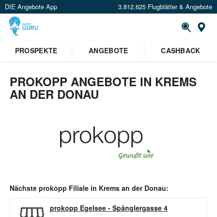
DIE Angebote App
3.812.625 Flugblätter & Angebote
Or
PROSPEKTE
ANGEBOTE
CASHBACK
PROKOPP ANGEBOTE IN KREMS
AN DER DONAU
Nächste
prokopp
Filiale in
Krems an der Donau
:
prokopp Egelsee
-
Spänglergasse 4