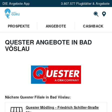
DIE Angebote App
3.807.577 Flugblätter & Angebote
Or
PROSPEKTE
ANGEBOTE
CASHBACK
QUESTER ANGEBOTE IN BAD
VÖSLAU
Nächste
Quester
Filiale in
Bad Vöslau
:
Quester Mödling
-
Friedrich Schiller-Straße