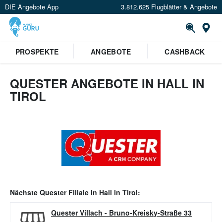
DIE Angebote App
3.812.625 Flugblätter & Angebote
Or
PROSPEKTE
ANGEBOTE
CASHBACK
QUESTER ANGEBOTE IN HALL IN
TIROL
Nächste
Quester
Filiale in
Hall in Tirol
:
Quester Villach
-
Bruno-Kreisky-Straße 33