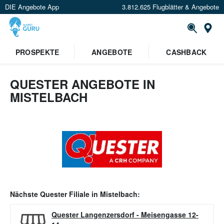
DIE Angebote App
3.812.625 Flugblätter & Angebote
Or
PROSPEKTE
ANGEBOTE
CASHBACK
QUESTER ANGEBOTE IN
MISTELBACH
Nächste
Quester
Filiale in
Mistelbach
:
Quester Langenzersdorf
-
Meisengasse 12-