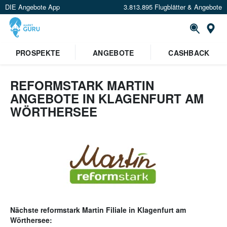
DIE Angebote App
3.813.895 Flugblätter & Angebote
Or
PROSPEKTE
ANGEBOTE
CASHBACK
REFORMSTARK MARTIN
ANGEBOTE IN KLAGENFURT AM
WÖRTHERSEE
Nächste
reformstark Martin
Filiale in
Klagenfurt am
Wörthersee
: