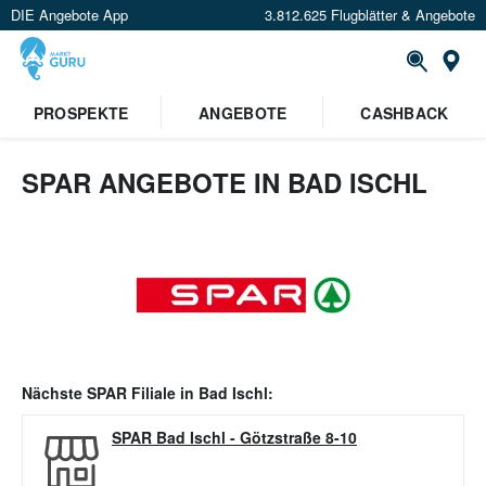
DIE Angebote App
3.812.625 Flugblätter & Angebote
Or
PROSPEKTE
ANGEBOTE
CASHBACK
SPAR ANGEBOTE IN BAD ISCHL
Nächste
SPAR
Filiale in
Bad Ischl
:
SPAR Bad Ischl
-
Götzstraße 8-10