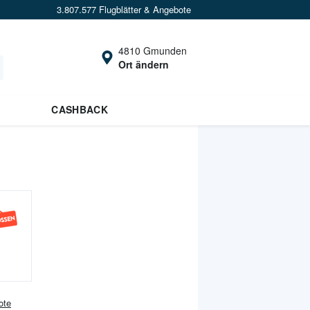
3.807.577 Flugblätter & Angebote
4810 Gmunden
Ort ändern
CASHBACK
ote