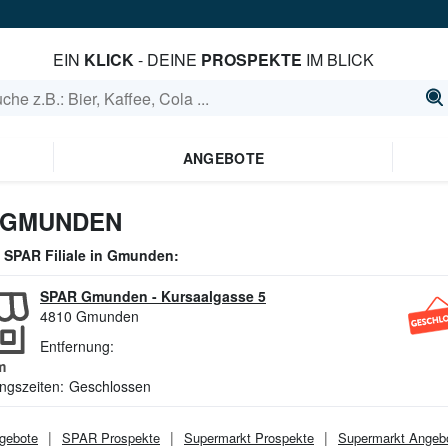
EIN
KLICK
- DEINE
PROSPEKTE
IM BLICK
ANGEBOTE
 GMUNDEN
e
SPAR
Filiale in
Gmunden
:
SPAR Gmunden
-
Kursaalgasse 5
4810
Gmunden
Entfernung:
m
ngszeiten:
Geschlossen
gebote
SPAR
Prospekte
Supermarkt
Prospekte
Supermarkt
Angeb