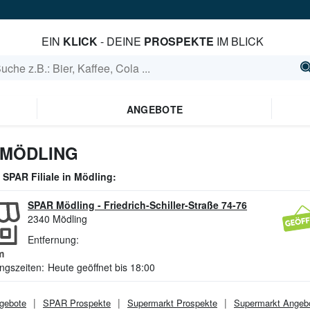
EIN
KLICK
- DEINE
PROSPEKTE
IM BLICK
ANGEBOTE
 MÖDLING
e
SPAR
Filiale in
Mödling
:
SPAR Mödling
-
Friedrich-Schiller-Straße 74-76
2340
Mödling
Entfernung:
m
ngszeiten:
Heute geöffnet bis 18:00
gebote
SPAR
Prospekte
Supermarkt
Prospekte
Supermarkt
Angeb