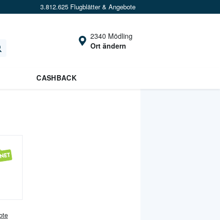
3.812.625 Flugblätter & Angebote
2340 Mödling
Ort ändern
CASHBACK
ote