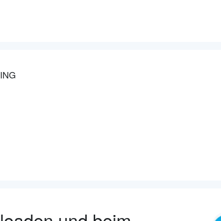
ING
nloaden und beim