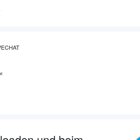
WECHAT
at
nloaden und beim