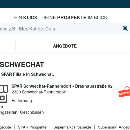
EIN
KLICK
- DEINE
PROSPEKTE
IM BLICK
ANGEBOTE
 SCHWECHAT
e
SPAR
Filiale in
Schwechat
:
SPAR Schwechat-Rannersdorf
-
Brauhausstraße 92
2320
Schwechat-Rannersdorf
Entfernung:
m
ngszeiten:
Geschlossen
gebote
SPAR
Prospekte
Supermarkt
Prospekte
Supermarkt
Angeb