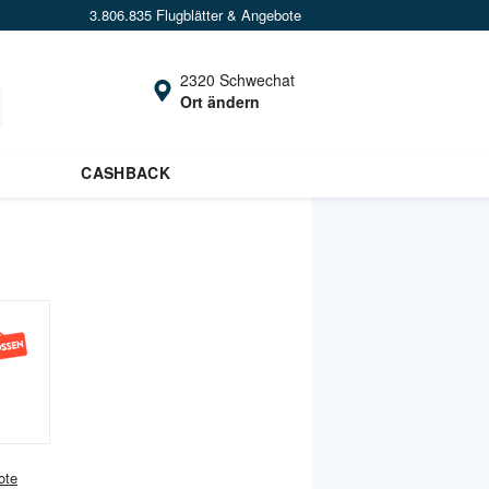
3.806.835 Flugblätter & Angebote
2320 Schwechat
Ort ändern
CASHBACK
ote