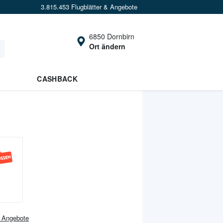
3.815.453 Flugblätter & Angebote
6850 Dornbirn
Ort ändern
CASHBACK
Angebote