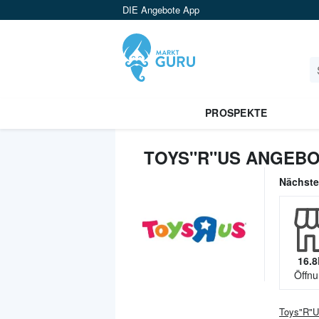
DIE Angebote App
PROSPEKTE
TOYS"R"US ANGEBO
Nächst
16.8
Öffnu
Toys"R"U