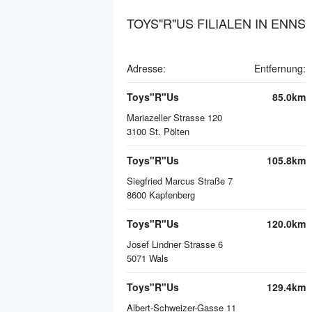
TOYS"R"US FILIALEN IN ENNS
Adresse:
Entfernung:
Toys"R"Us
85.0km
Mariazeller Strasse 120
3100
St. Pölten
Toys"R"Us
105.8km
Siegfried Marcus Straße 7
8600
Kapfenberg
Toys"R"Us
120.0km
Josef Lindner Strasse 6
5071
Wals
Toys"R"Us
129.4km
Albert-Schweizer-Gasse 11