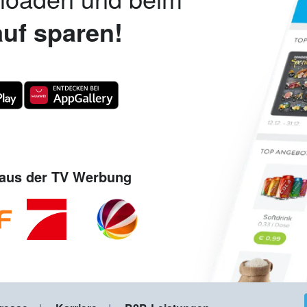
uf sparen!
aus der TV Werbung