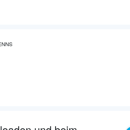
 ENNS
nloaden und beim