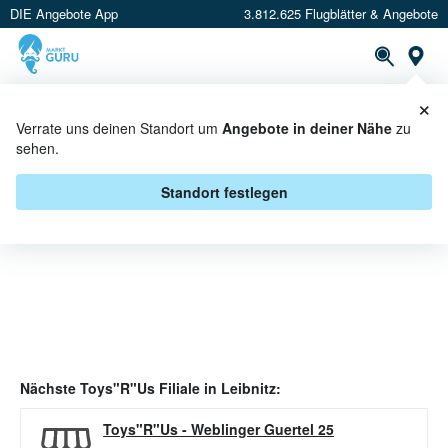
DIE Angebote App
3.812.625 Flugblätter & Angebote
Or
×
PROSPEKTE
ANGEBOTE
CASHBACK
Verrate uns deinen Standort um
Angebote in deiner Nähe
zu
sehen.
TOYS"R"US ANGEBOTE IN
LEIBNITZ
Standort festlegen
Nächste
Toys"R"Us
Filiale in
Leibnitz
:
Toys"R"Us
-
Weblinger Guertel 25