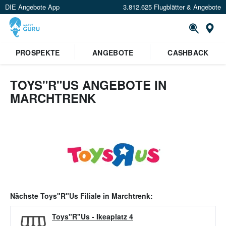
DIE Angebote App
3.812.625 Flugblätter & Angebote
Or
PROSPEKTE
ANGEBOTE
CASHBACK
TOYS"R"US ANGEBOTE IN
MARCHTRENK
Nächste
Toys"R"Us
Filiale in
Marchtrenk
:
Toys"R"Us
-
Ikeaplatz 4