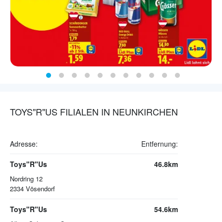
TOYS"R"US FILIALEN IN NEUNKIRCHEN
Adresse:
Entfernung:
Toys"R"Us
46.8km
Nordring 12
2334
Vösendorf
Toys"R"Us
54.6km