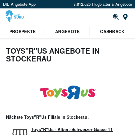
DIE Angebote App
3.812.625 Flugblätter & Angebote
Or
PROSPEKTE
ANGEBOTE
CASHBACK
TOYS"R"US ANGEBOTE IN
STOCKERAU
Nächste
Toys"R"Us
Filiale in
Stockerau
:
Toys"R"Us
-
Albert-Schweizer-Gasse 11