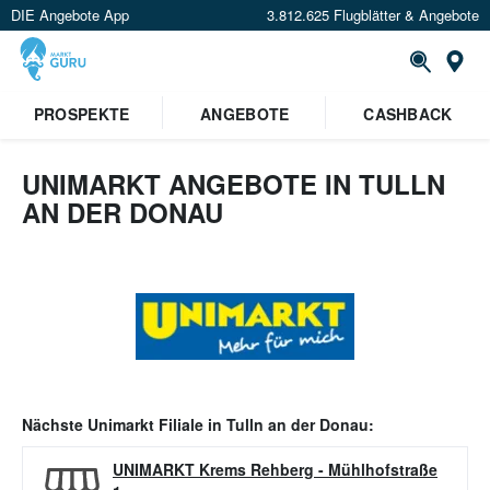
DIE Angebote App
3.812.625 Flugblätter & Angebote
Or
PROSPEKTE
ANGEBOTE
CASHBACK
UNIMARKT ANGEBOTE IN TULLN
AN DER DONAU
Nächste
Unimarkt
Filiale in
Tulln an der Donau
:
UNIMARKT Krems Rehberg
-
Mühlhofstraße