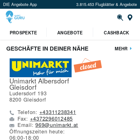
DIE Angebote App
3.815.453 Flugblätter & Angebote
St
PROSPEKTE
ANGEBOTE
CASHBACK
GESCHÄFTE IN DEINER NÄHE
MEHR
Unimarkt Albersdorf
Gleisdorf
Ludersdorf 193
8200
Gleisdorf
Telefon:
+43311238341
Fax:
+4372296012485
Email:
969@unimarkt.at
Öffnungszeiten heute:
06:00-18:00