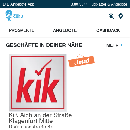
DIE Angebote App
3.807.577 Flugblätter & Angebote
St
PROSPEKTE
ANGEBOTE
CASHBACK
GESCHÄFTE IN DEINER NÄHE
MEHR
KiK Aich an der Straße
Klagenfurt Mitte
Durchlassstraße 4a