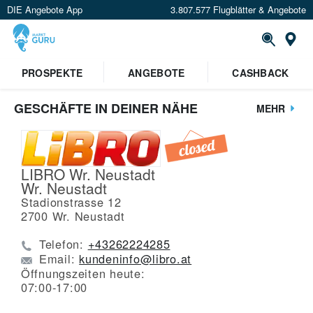
DIE Angebote App
3.807.577 Flugblätter & Angebote
St
PROSPEKTE
ANGEBOTE
CASHBACK
GESCHÄFTE IN DEINER NÄHE
MEHR
LIBRO Wr. Neustadt
Wr. Neustadt
Stadionstrasse 12
2700
Wr. Neustadt
Telefon:
+43262224285
Email:
kundeninfo@libro.at
Öffnungszeiten heute:
07:00-17:00