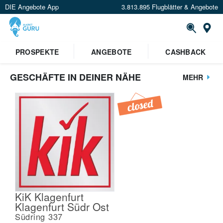
DIE Angebote App
3.813.895 Flugblätter & Angebote
St
PROSPEKTE
ANGEBOTE
CASHBACK
GESCHÄFTE IN DEINER NÄHE
MEHR
KiK Klagenfurt
Klagenfurt Südr Ost
Südring 337