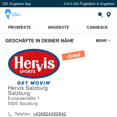
DIE Angebote App
3.815.453 Flugblätter & Angebote
St
PROSPEKTE
ANGEBOTE
CASHBACK
GESCHÄFTE IN DEINER NÄHE
MEHR
Hervis Salzburg
Salzburg
Europastraße 1
5020
Salzburg
Telefon:
+436624352842