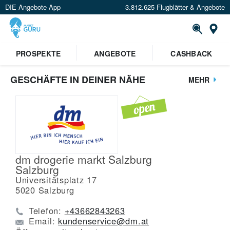
DIE Angebote App
3.812.625 Flugblätter & Angebote
St
PROSPEKTE
ANGEBOTE
CASHBACK
GESCHÄFTE IN DEINER NÄHE
MEHR
dm drogerie markt Salzburg
Salzburg
Universitätsplatz 17
5020
Salzburg
Telefon:
+43662843263
Email:
kundenservice@dm.at