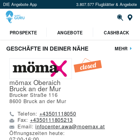
DIE Angebote App
3.807.577 Flugblätter & Angebote
St
PROSPEKTE
ANGEBOTE
CASHBACK
GESCHÄFTE IN DEINER NÄHE
MEHR
mömax Oberaich
Bruck an der Mur
Brucker Straße 116
8600
Bruck an der Mur
Telefon:
+43501118050
Fax:
+4350111805213
Email:
infocenter.awa@moemax.at
Öffnungszeiten heute:
07:00-16:00