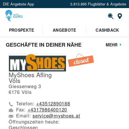
DIE Angebote App
3.813.895 Flugblätter & Angebote
St
PROSPEKTE
ANGEBOTE
CASHBACK
GESCHÄFTE IN DEINER NÄHE
MEHR
MyShoes Afling
Völs
Giessenweg 3
6176
Völs
Telefon:
+43512890188
Fax:
+4317986400120
Email:
service@myshoes.at
Öffnungszeiten heute:
Geschlossen