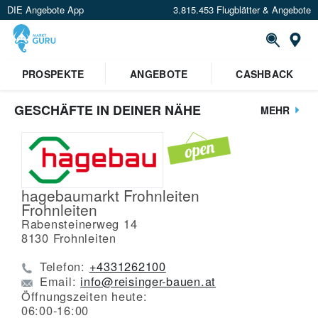
DIE Angebote App
3.815.453 Flugblätter & Angebote
St
PROSPEKTE
ANGEBOTE
CASHBACK
GESCHÄFTE IN DEINER NÄHE
MEHR
hagebaumarkt Frohnleiten
Frohnleiten
Rabensteinerweg 14
8130
Frohnleiten
Telefon:
+4331262100
Email:
info@reisinger-bauen.at
Öffnungszeiten heute:
06:00-16:00