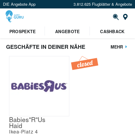
DIE Angebote App
3.812.625 Flugblätter & Angebote
St
PROSPEKTE
ANGEBOTE
CASHBACK
GESCHÄFTE IN DEINER NÄHE
MEHR
Babies"R"Us
Haid
Ikea-Platz 4