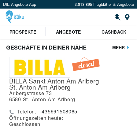
DIE Angebote App
3.813.895 Flugblätter & Angebote
St
PROSPEKTE
ANGEBOTE
CASHBACK
GESCHÄFTE IN DEINER NÄHE
MEHR
BILLA Sankt Anton Am Arlberg
St. Anton Am Arlberg
Arlbergstrasse 73
6580
St. Anton Am Arlberg
Telefon:
+435991508065
Öffnungszeiten heute:
Geschlossen