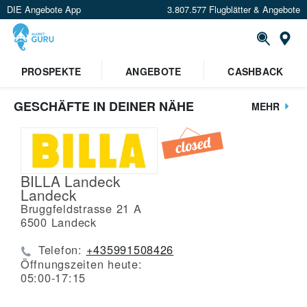
DIE Angebote App
3.807.577 Flugblätter & Angebote
St
PROSPEKTE
ANGEBOTE
CASHBACK
GESCHÄFTE IN DEINER NÄHE
MEHR
BILLA Landeck
Landeck
Bruggfeldstrasse 21 A
6500
Landeck
Telefon:
+435991508426
Öffnungszeiten heute:
05:00-17:15