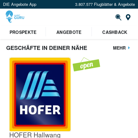
DIE Angebote App
3.807.577 Flugblätter & Angebote
St
PROSPEKTE
ANGEBOTE
CASHBACK
GESCHÄFTE IN DEINER NÄHE
MEHR
HOFER Hallwang