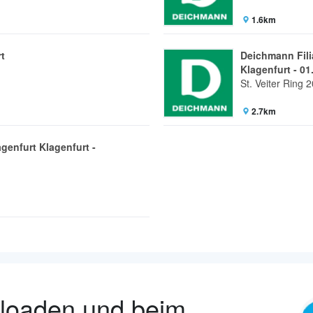
1.6km
t
Deichmann Fili
Klagenfurt - 01
St. Veiter Ring 2
2.7km
genfurt Klagenfurt -
nloaden und beim