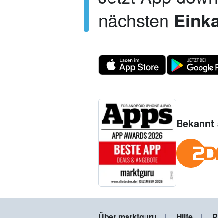
nächsten
Einka
Bekannt 
Über marktguru
Hilfe
P