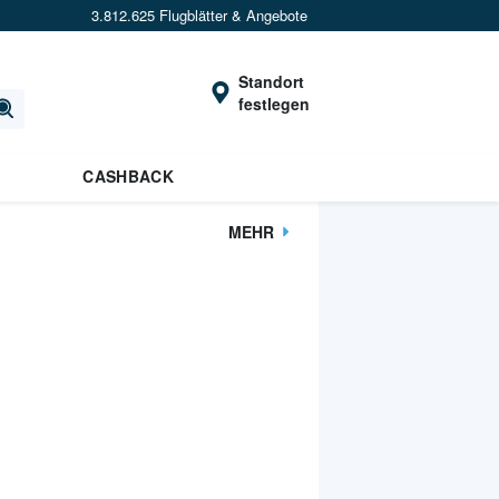
3.812.625 Flugblätter & Angebote
Standort
festlegen
CASHBACK
MEHR