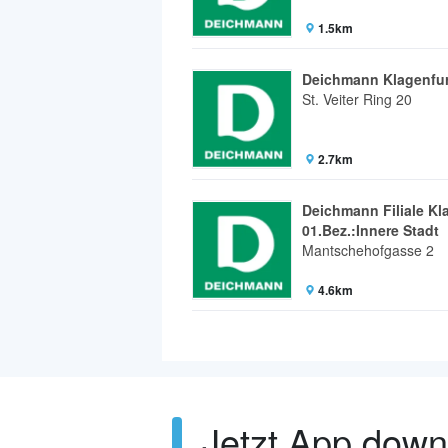
1.5km
Deichmann Klagenfur
St. Veiter Ring 20
2.7km
Deichmann Filiale Kla
01.Bez.:Innere Stadt
Mantschehofgasse 2
4.6km
Jetzt App dow