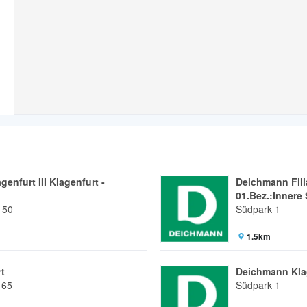
genfurt III Klagenfurt -
Deichmann Fili
01.Bez.:Innere 
150
Südpark 1
1.5km
t
Deichmann Kla
165
Südpark 1