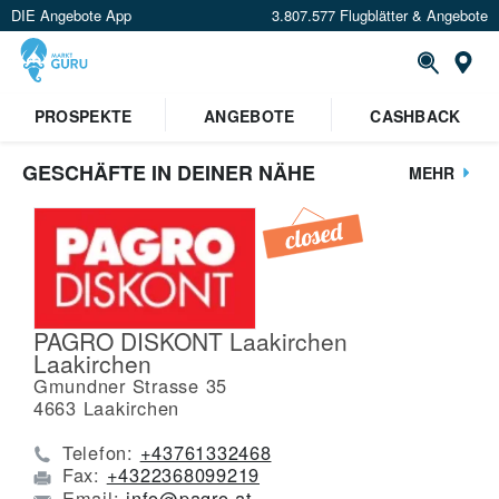
DIE Angebote App
3.807.577 Flugblätter & Angebote
St
PROSPEKTE
ANGEBOTE
CASHBACK
GESCHÄFTE IN DEINER NÄHE
MEHR
PAGRO DISKONT Laakirchen
Laakirchen
Gmundner Strasse 35
4663
Laakirchen
Telefon:
+43761332468
Fax:
+4322368099219
Email:
info@pagro.at