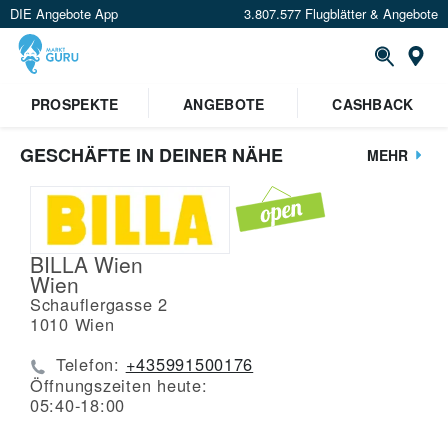
DIE Angebote App
3.807.577 Flugblätter & Angebote
St
PROSPEKTE
ANGEBOTE
CASHBACK
GESCHÄFTE IN DEINER NÄHE
MEHR
BILLA Wien
Wien
Schauflergasse 2
1010
Wien
Telefon:
+435991500176
Öffnungszeiten heute:
05:40-18:00