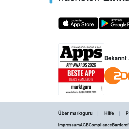
Bekannt 
Über marktguru
Hilfe
P
Impressum
AGB
Compliance
Barriere