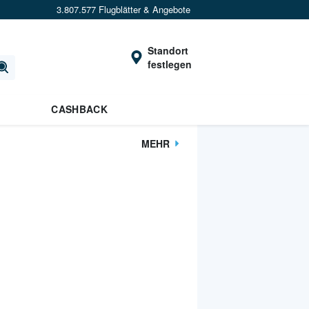
3.807.577 Flugblätter & Angebote
Standort
festlegen
CASHBACK
MEHR