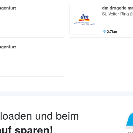
agenfurt
dm drogerie ma
St. Veiter Ring 2
2.7km
agenfurt
nloaden und beim
uf sparen!