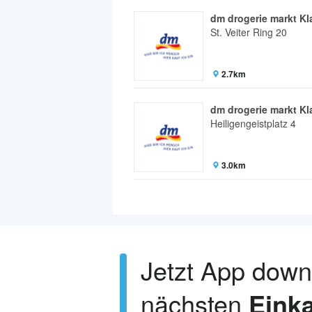
dm drogerie markt Kl
St. Veiter Ring 20
2.7km
dm drogerie markt Kl
Heiligengeistplatz 4
3.0km
Jetzt App dow
nächsten
Einka