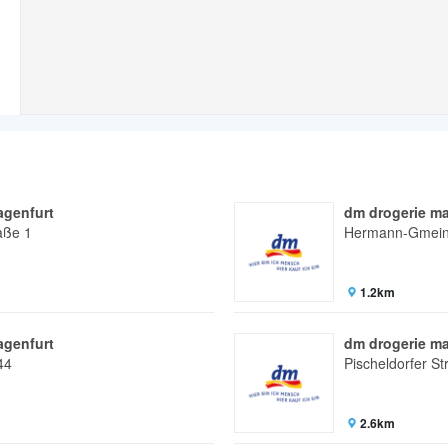
agenfurt
dm drogerie ma
aße 1
Hermann-Gmeine
1.2km
agenfurt
dm drogerie ma
44
Pischeldorfer S
2.6km