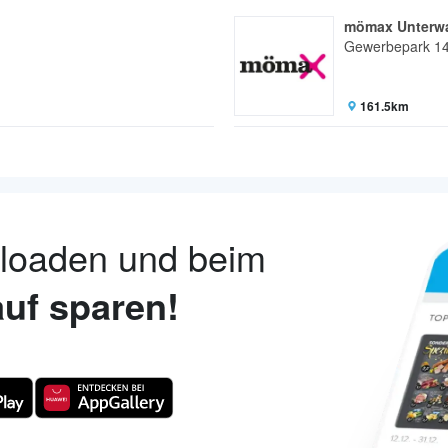
mömax Unterwa
Gewerbepark 1
161.5km
nloaden und beim
uf sparen!