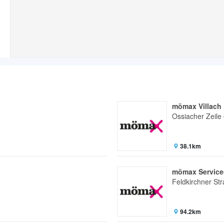
mömax Villach
Ossiacher Zeile
38.1km
mömax Service
Feldkirchner St
94.2km