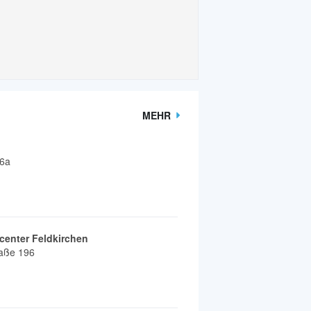
MEHR
 6a
center Feldkirchen
raße 196