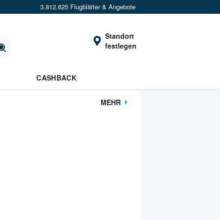
3.812.625 Flugblätter & Angebote
Standort
festlegen
CASHBACK
MEHR