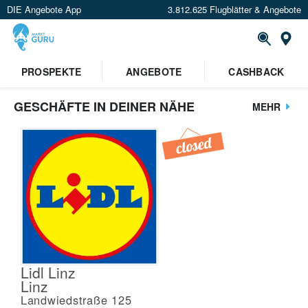
DIE Angebote App
3.812.625 Flugblätter & Angebote
St
PROSPEKTE
ANGEBOTE
CASHBACK
GESCHÄFTE IN DEINER NÄHE
MEHR
Lidl Linz
Linz
Landwiedstraße 125