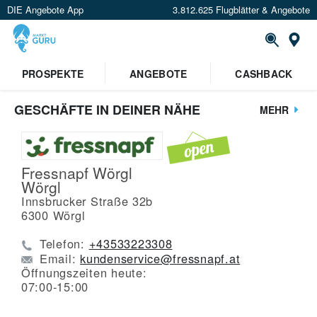
DIE Angebote App
3.812.625 Flugblätter & Angebote
St
PROSPEKTE
ANGEBOTE
CASHBACK
GESCHÄFTE IN DEINER NÄHE
MEHR
Fressnapf Wörgl
Wörgl
Innsbrucker Straße 32b
6300
Wörgl
Telefon:
+43533223308
Email:
kundenservice@fressnapf.at
Öffnungszeiten heute:
07:00-15:00