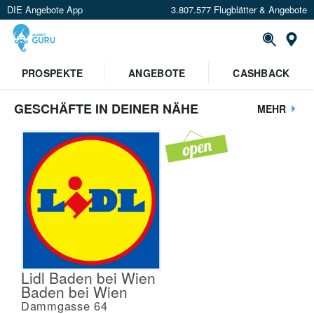
DIE Angebote App
3.807.577 Flugblätter & Angebote
St
PROSPEKTE
ANGEBOTE
CASHBACK
GESCHÄFTE IN DEINER NÄHE
MEHR
Lidl Baden bei Wien
Baden bei Wien
Dammgasse 64