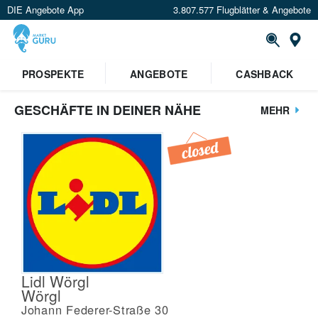
DIE Angebote App
3.807.577 Flugblätter & Angebote
St
PROSPEKTE
ANGEBOTE
CASHBACK
GESCHÄFTE IN DEINER NÄHE
MEHR
Lidl Wörgl
Wörgl
Johann Federer-Straße 30