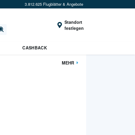
3.812.625 Flugblätter & Angebote
Standort
festlegen
CASHBACK
MEHR