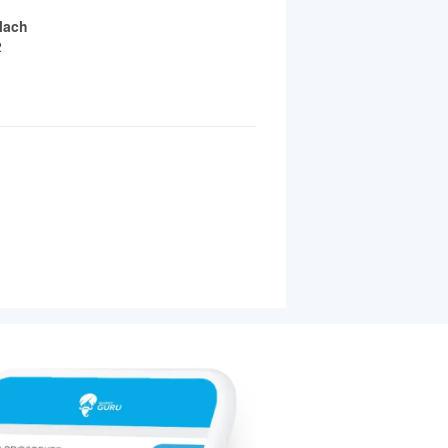
lach
2