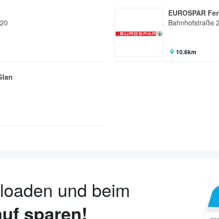
EUROSPAR Fer
120
Bahnhofstraße 
10.6km
Glan
nloaden und beim
uf sparen!