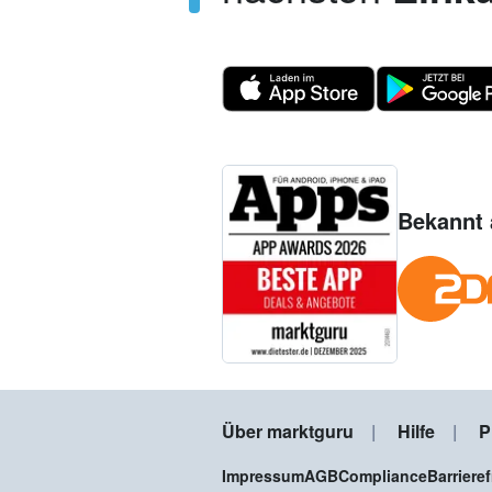
Bekannt 
Über marktguru
Hilfe
P
Impressum
AGB
Compliance
Barriere