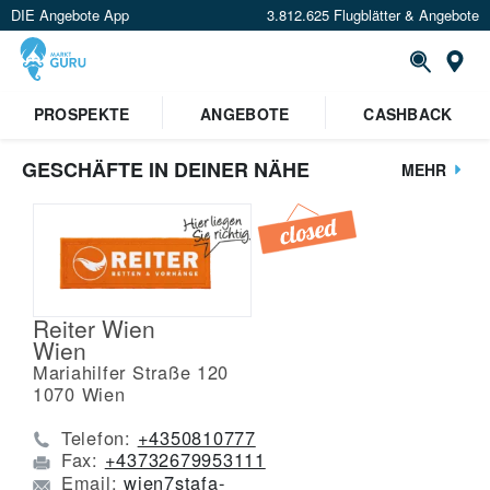
DIE Angebote App
3.812.625 Flugblätter & Angebote
St
PROSPEKTE
ANGEBOTE
CASHBACK
GESCHÄFTE IN DEINER NÄHE
MEHR
Reiter Wien
Wien
Mariahilfer Straße 120
1070
Wien
Telefon:
+4350810777
Fax:
+43732679953111
Email:
wien7stafa-