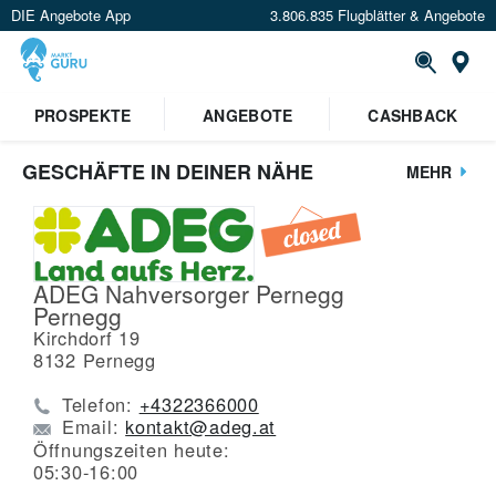
DIE Angebote App
3.806.835 Flugblätter & Angebote
St
PROSPEKTE
ANGEBOTE
CASHBACK
GESCHÄFTE IN DEINER NÄHE
MEHR
ADEG Nahversorger Pernegg
Pernegg
Kirchdorf 19
8132
Pernegg
Telefon:
+4322366000
Email:
kontakt@adeg.at
Öffnungszeiten heute:
05:30-16:00