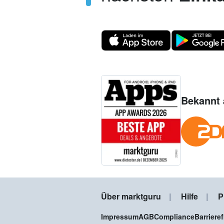
Bekannt 
Über marktguru
Hilfe
P
Impressum
AGB
Compliance
Barriere