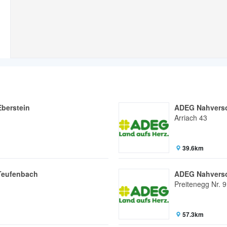
berstein
ADEG Nahverso
Arriach 43
39.6km
Teufenbach
ADEG Nahverso
Preitenegg Nr. 9
57.3km