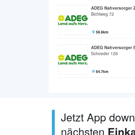
ADEG Nahversorger 
Bichlweg 72
58.8km
ADEG Nahversorger 
Schoeder 126
64.7km
Jetzt App dow
nächsten
Einka