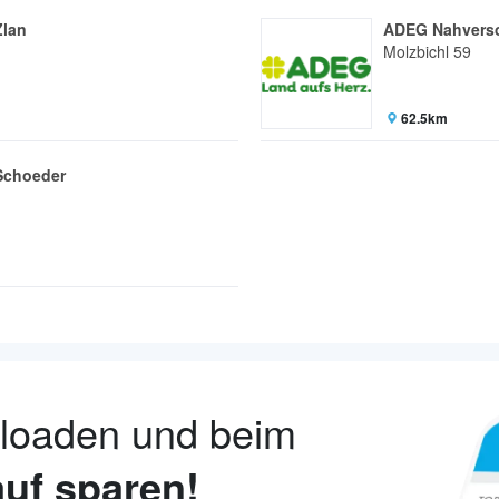
Zlan
ADEG Nahverso
Molzbichl 59
62.5km
Schoeder
nloaden und beim
uf sparen!