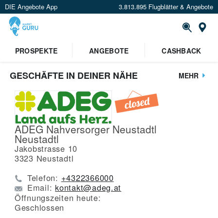
DIE Angebote App
3.813.895 Flugblätter & Angebote
St
PROSPEKTE
ANGEBOTE
CASHBACK
GESCHÄFTE IN DEINER NÄHE
MEHR
ADEG Nahversorger Neustadtl
Neustadtl
Jakobstrasse 10
3323
Neustadtl
Telefon:
+4322366000
Email:
kontakt@adeg.at
Öffnungszeiten heute:
Geschlossen