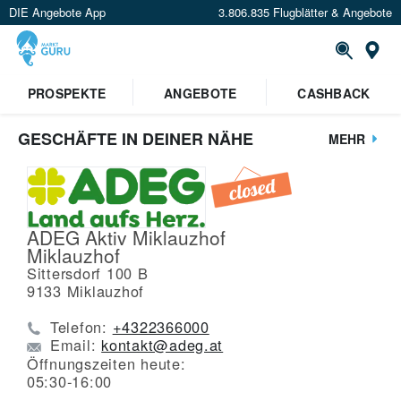
DIE Angebote App
3.806.835 Flugblätter & Angebote
St
PROSPEKTE
ANGEBOTE
CASHBACK
GESCHÄFTE IN DEINER NÄHE
MEHR
ADEG Aktiv Miklauzhof
Miklauzhof
Sittersdorf 100 B
9133
Miklauzhof
Telefon:
+4322366000
Email:
kontakt@adeg.at
Öffnungszeiten heute:
05:30-16:00