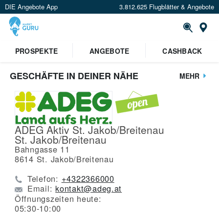
DIE Angebote App
3.812.625 Flugblätter & Angebote
St
PROSPEKTE
ANGEBOTE
CASHBACK
GESCHÄFTE IN DEINER NÄHE
MEHR
ADEG Aktiv St. Jakob/Breitenau
St. Jakob/Breitenau
Bahngasse 11
8614
St. Jakob/Breitenau
Telefon:
+4322366000
Email:
kontakt@adeg.at
Öffnungszeiten heute:
05:30-10:00