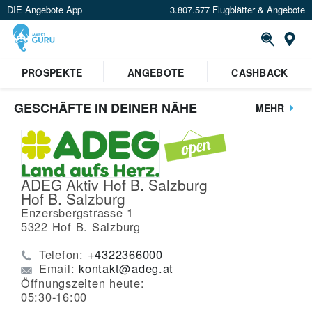
DIE Angebote App
3.807.577 Flugblätter & Angebote
St
PROSPEKTE
ANGEBOTE
CASHBACK
GESCHÄFTE IN DEINER NÄHE
MEHR
ADEG Aktiv Hof B. Salzburg
Hof B. Salzburg
Enzersbergstrasse 1
5322
Hof B. Salzburg
Telefon:
+4322366000
Email:
kontakt@adeg.at
Öffnungszeiten heute:
05:30-16:00