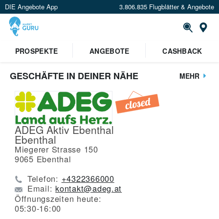
DIE Angebote App
3.806.835 Flugblätter & Angebote
St
PROSPEKTE
ANGEBOTE
CASHBACK
GESCHÄFTE IN DEINER NÄHE
MEHR
ADEG Aktiv Ebenthal
Ebenthal
Miegerer Strasse 150
9065
Ebenthal
Telefon:
+4322366000
Email:
kontakt@adeg.at
Öffnungszeiten heute:
05:30-16:00