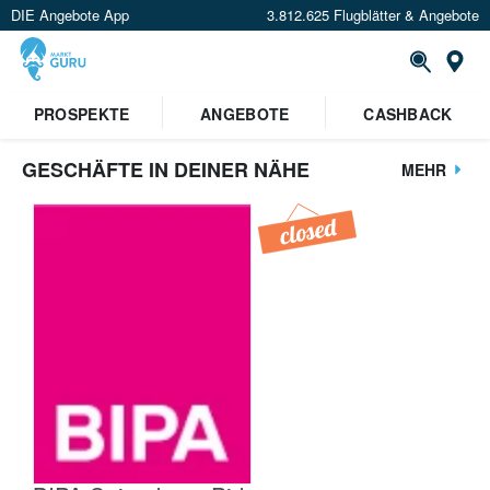
DIE Angebote App
3.812.625 Flugblätter & Angebote
St
PROSPEKTE
ANGEBOTE
CASHBACK
GESCHÄFTE IN DEINER NÄHE
MEHR