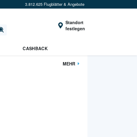
3.812.625 Flugblätter & Angebote
Standort
festlegen
CASHBACK
MEHR