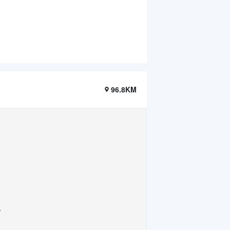
96.8KM
.