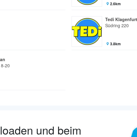
2.6km
Tedi Klagenfur
Südring 220
3.8km
lan
18-20
nloaden und beim