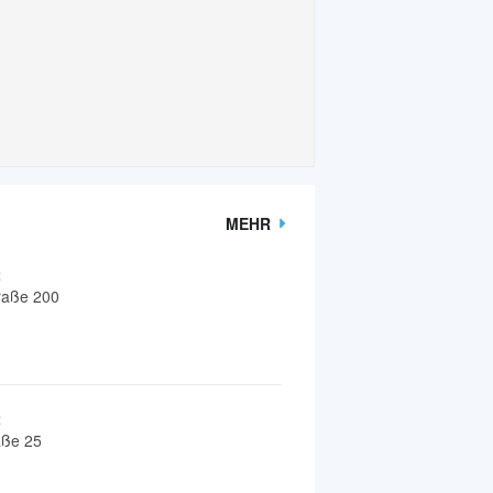
MEHR
t
raße 200
t
aße 25